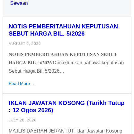
Sewaan
NOTIS PEMBERITAHUAN KEPUTUSAN
SEBUT HARGA BIL. 5/2026
AUGUST 2, 2026
𝐍𝐎𝐓𝐈𝐒 𝐏𝐄𝐌𝐁𝐄𝐑𝐈𝐓𝐀𝐇𝐔𝐀𝐍 𝐊𝐄𝐏𝐔𝐓𝐔𝐒𝐀𝐍 𝐒𝐄𝐁𝐔𝐓
𝐇𝐀𝐑𝐆𝐀 𝐁𝐈𝐋. 5/𝟐𝟎𝟐𝟔 Dimaklumkan bahawa keputusan
Sebut Harga Bil. 5/2026…
Read More →
IKLAN JAWATAN KOSONG (Tarikh Tutup
: 12 Ogos 2026)
JULY 28, 2026
MAJLIS DAERAH JERANTUT Iklan Jawatan Kosong