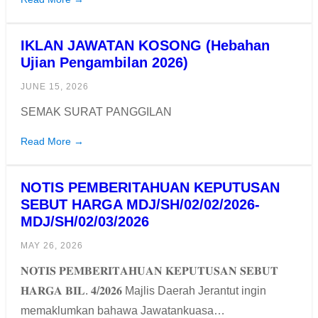
IKLAN JAWATAN KOSONG (Hebahan
Ujian Pengambilan 2026)
JUNE 15, 2026
SEMAK SURAT PANGGILAN
Read More →
NOTIS PEMBERITAHUAN KEPUTUSAN
SEBUT HARGA MDJ/SH/02/02/2026-
MDJ/SH/02/03/2026
MAY 26, 2026
𝐍𝐎𝐓𝐈𝐒 𝐏𝐄𝐌𝐁𝐄𝐑𝐈𝐓𝐀𝐇𝐔𝐀𝐍 𝐊𝐄𝐏𝐔𝐓𝐔𝐒𝐀𝐍 𝐒𝐄𝐁𝐔𝐓
𝐇𝐀𝐑𝐆𝐀 𝐁𝐈𝐋. 𝟒/𝟐𝟎𝟐𝟔 Majlis Daerah Jerantut ingin
memaklumkan bahawa Jawatankuasa…