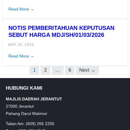
Read More →
NOTIS PEMBERITAHUAN KEPUTUSAN
SEBUT HARGA MDJ/SH/01/03/2026
MAY 26, 2026
Read More →
1
2
…
6
Next
→
HUBUNGI KAMI
MAJLIS DAERAH JERANTUT
27000 Jerantut
Pahang Darul Makmur
Talian Am: (609) 266 2205