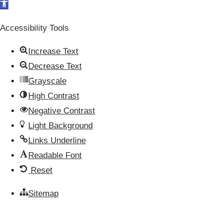
Open toolbar
Accessibility Tools
Increase Text
Decrease Text
Grayscale
High Contrast
Negative Contrast
Light Background
Links Underline
Readable Font
Reset
Sitemap