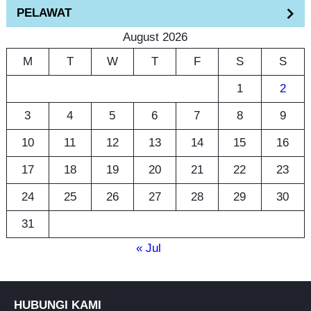
h
PELAWAT
August 2026
M
T
W
T
F
S
S
1
2
3
4
5
6
7
8
9
10
11
12
13
14
15
16
17
18
19
20
21
22
23
24
25
26
27
28
29
30
31
« Jul
HUBUNGI KAMI