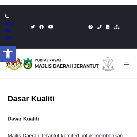
Skip
to
(609)
content
266
2205
Open toolbar
Dasar Kualiti
Dasar Kualiti
Majlis Daerah Jerantut komited untuk memberikan