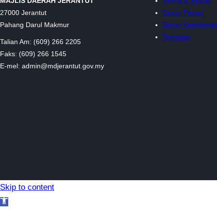
MAJLIS DAERAH JERANTUT
Terma & Syarat
27000 Jerantut
Dasar Privasi
Pahang Darul Makmur
Dasar Keselamat
Penafian
Talian Am: (609) 266 2205
Faks: (609) 266 1545
E-mel: admin@mdjerantut.gov.my
Skip to content
Open toolbar