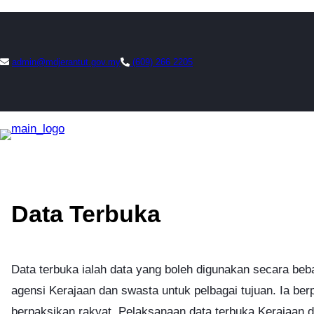
Skip
to
admin@mdjerantut.gov.my
(609) 266 2205
content
Data Terbuka
Data terbuka ialah data yang boleh digunakan secara beb
agensi Kerajaan dan swasta untuk pelbagai tujuan. Ia ber
berpaksikan rakyat. Pelaksanaan data terbuka Kerajaan