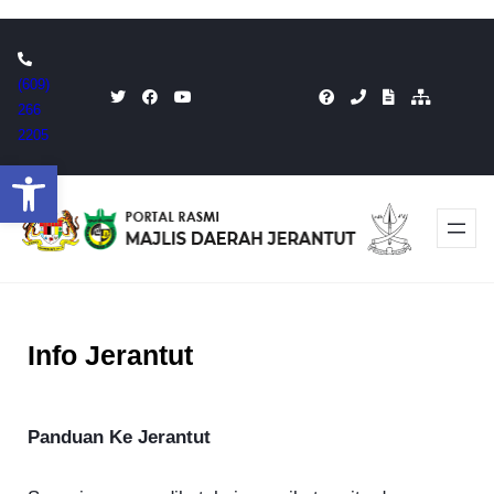
Skip
to
(609)
content
266
2205
Open toolbar
Info Jerantut
Panduan Ke Jerantut