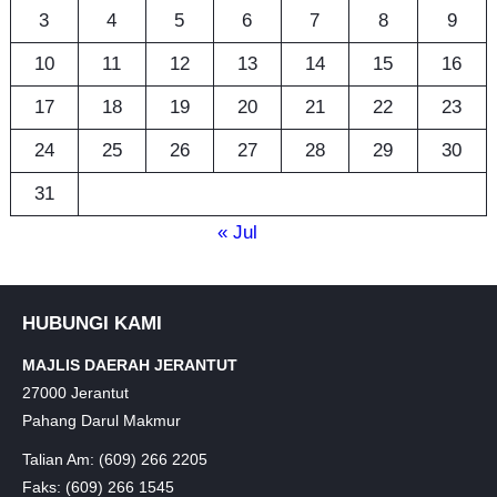
3
4
5
6
7
8
9
10
11
12
13
14
15
16
17
18
19
20
21
22
23
24
25
26
27
28
29
30
31
« Jul
HUBUNGI KAMI
MAJLIS DAERAH JERANTUT
27000 Jerantut
Pahang Darul Makmur
Talian Am: (609) 266 2205
Faks: (609) 266 1545