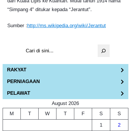
dari Kuala Lipis ke Kuantan. Mulai tahun 1914 nama
“Simpang 4” ditukar kepada “Jerantut”.
Sumber :
http://ms.wikipedia.org/wiki/Jerantut
S
e
a
RAKYAT
r
PERNIAGAAN
c
h
PELAWAT
August 2026
M
T
W
T
F
S
S
1
2