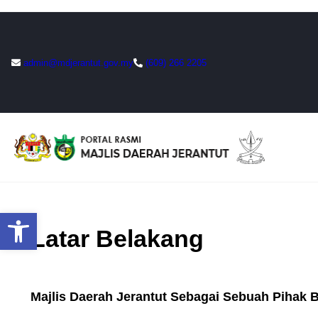
Skip
to
admin@mdjerantut.gov.my
(609) 266 2205
content
Open toolbar
Latar Belakang
Majlis Daerah Jerantut Sebagai Sebuah Pihak