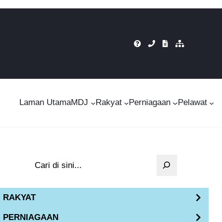
Laman Utama
MDJ
Rakyat
Perniagaan
Pelawat
S
e
a
RAKYAT
r
PERNIAGAAN
c