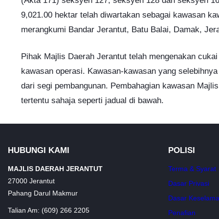
(Akta 171) seksyen 127, seksyen 128 dan seksyen 16
9,021.00 hektar telah diwartakan sebagai kawasan 
merangkumi Bandar Jerantut, Batu Balai, Damak, Jera
Pihak Majlis Daerah Jerantut telah mengenakan cuka
kawasan operasi. Kawasan-kawasan yang selebihnya ti
dari segi pembangunan. Pembahagian kawasan Majlis
tertentu sahaja seperti jadual di bawah.
HUBUNGI KAMI
POLISI
MAJLIS DAERAH JERANTUT
Terma & Syarat
27000 Jerantut
Dasar Privasi
Pahang Darul Makmur
Dasar Keselama
Talian Am: (609) 266 2205
Penafian