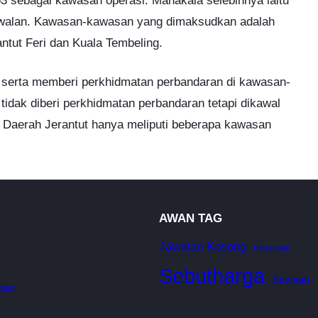
3 sebagai kawasan operasi. Manakala selebihnya iaitu
kawalan. Kawasan-kawasan yang dimaksudkan adalah
ntut Feri dan Kuala Tembeling.
i serta memberi perkhidmatan perbandaran di kawasan-
dak diberi perkhidmatan perbandaran tetapi dikawal
 Daerah Jerantut hanya meliputi beberapa kawasan
AWAN TAG
Jawatan Kosong
Pelesenan
Sebutharga
Sewaan
tan