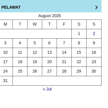
h
PELAWAT
August 2026
M
T
W
T
F
S
S
1
2
3
4
5
6
7
8
9
10
11
12
13
14
15
16
17
18
19
20
21
22
23
24
25
26
27
28
29
30
31
« Jul