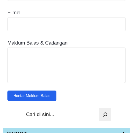
E-mel
Maklum Balas & Cadangan
Hantar Maklum Balas
S
e
a