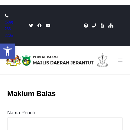
Skip
to
(609)
content
266
2205
Open toolbar
Maklum Balas
Nama Penuh