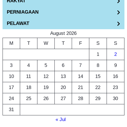
RAKYAT
r
PERNIAGAAN
c
h
PELAWAT
August 2026
M
T
W
T
F
S
S
1
2
3
4
5
6
7
8
9
10
11
12
13
14
15
16
17
18
19
20
21
22
23
24
25
26
27
28
29
30
31
« Jul