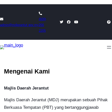
Skip
to
(609)
content
admin@mdjerantut.gov.my
266
2205
Mengenai Kami
Majlis Daerah Jerantut
Majlis Daerah Jerantut (MDJ) merupakan sebuah Pihak
Berkuasa Tempatan (PBT) yang bertanggungjawab