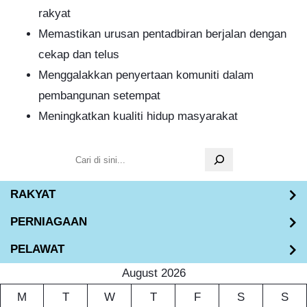
rakyat
Memastikan urusan pentadbiran berjalan dengan
cekap dan telus
Menggalakkan penyertaan komuniti dalam
pembangunan setempat
Meningkatkan kualiti hidup masyarakat
S
e
RAKYAT
a
r
PERNIAGAAN
c
PELAWAT
h
August 2026
M
T
W
T
F
S
S