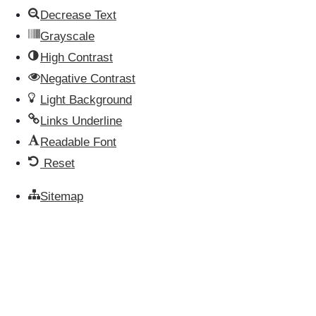
Decrease Text
Grayscale
High Contrast
Negative Contrast
Light Background
Links Underline
Readable Font
Reset
Sitemap