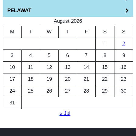
c
PELAWAT
h
August 2026
M
T
W
T
F
S
S
1
2
3
4
5
6
7
8
9
10
11
12
13
14
15
16
17
18
19
20
21
22
23
24
25
26
27
28
29
30
31
« Jul