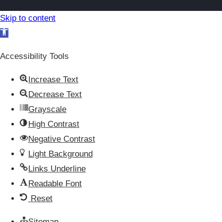
Skip to content
Open toolbar
Accessibility Tools
Increase Text
Decrease Text
Grayscale
High Contrast
Negative Contrast
Light Background
Links Underline
Readable Font
Reset
Sitemap