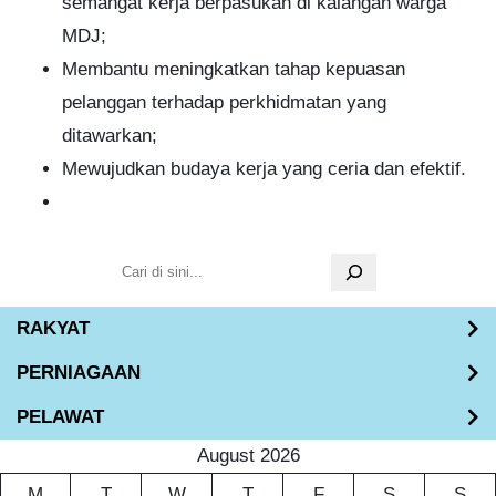
semangat kerja berpasukan di kalangan warga
MDJ;
Membantu meningkatkan tahap kepuasan
pelanggan terhadap perkhidmatan yang
ditawarkan;
Mewujudkan budaya kerja yang ceria dan efektif.
S
e
RAKYAT
a
r
PERNIAGAAN
c
PELAWAT
h
August 2026
M
T
W
T
F
S
S