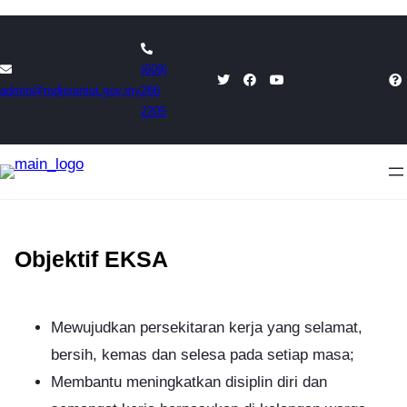
Skip
to
(609)
content
admin@mdjerantut.gov.my
266
2205
Objektif EKSA
Mewujudkan persekitaran kerja yang selamat,
bersih, kemas dan selesa pada setiap masa;
Membantu meningkatkan disiplin diri dan