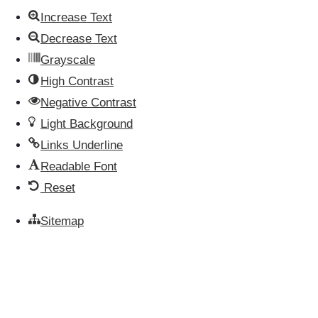
Increase Text
Decrease Text
Grayscale
High Contrast
Negative Contrast
Light Background
Links Underline
Readable Font
Reset
Sitemap