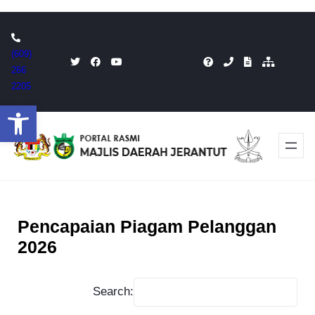
Skip
to
(609)
content
266
2205
Open toolbar
Pencapaian Piagam Pelanggan
2026
Search: