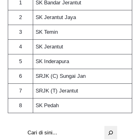
1
SK Bandar Jerantut
2
SK Jerantut Jaya
3
SK Temin
4
SK Jerantut
5
SK Inderapura
6
SRJK (C) Sungai Jan
7
SRJK (T) Jerantut
8
SK Pedah
S
e