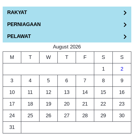
a
RAKYAT
r
PERNIAGAAN
c
h
PELAWAT
August 2026
M
T
W
T
F
S
S
1
2
3
4
5
6
7
8
9
10
11
12
13
14
15
16
17
18
19
20
21
22
23
24
25
26
27
28
29
30
31