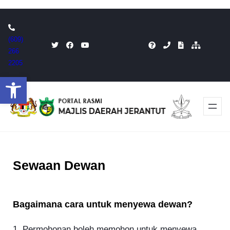
Skip
to
(609)
content
266
2205
Open toolbar
Sewaan Dewan
Bagaimana cara untuk menyewa dewan?
1. Permohonan boleh memohon untuk menyewa