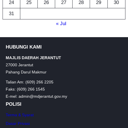
24
25
26
27
28
29
30
31
« Jul
HUBUNGI KAMI
MAJLIS DAERAH JERANTUT
27000 Jerantut
Pahang Darul Makmur
Talian Am: (609) 266 2205
Faks: (609) 266 1545
E-mel: admin@mdjerantut.gov.my
POLISI
Terma & Syarat
Dasar Privasi