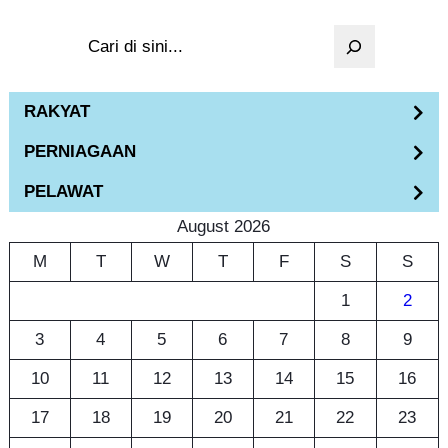
S
e
a
RAKYAT
r
PERNIAGAAN
c
h
PELAWAT
August 2026
M
T
W
T
F
S
S
1
2
3
4
5
6
7
8
9
10
11
12
13
14
15
16
17
18
19
20
21
22
23