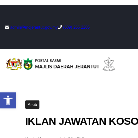
Skip
to
admin@mdjerantut.gov.my
(609) 266 2205
content
Open toolbar
Arkib
IKLAN JAWATAN KOSONG 