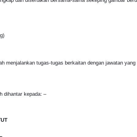
ngkap dan disertakan bersama-sama sekeping gambar beruk
g)
ah menjalankan tugas-tugas berkaitan dengan jawatan yang
h dihantar kepada: –
TUT