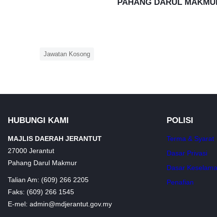
PAHANG DARUL MAKMU
Jawatan Kosong
HUBUNGI KAMI
POLISI
MAJLIS DAERAH JERANTUT
Terma & Syarat
27000 Jerantut
Dasar Privasi
Pahang Darul Makmur
Dasar Keselama
Talian Am: (609) 266 2205
Penafian
Faks: (609) 266 1545
E-mel: admin@mdjerantut.gov.my