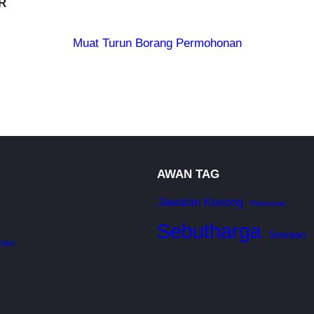
R
Muat Turun Borang Permohonan
AWAN TAG
Jawatan Kosong
Pelesenan
Sebutharga
Sewaan
tan