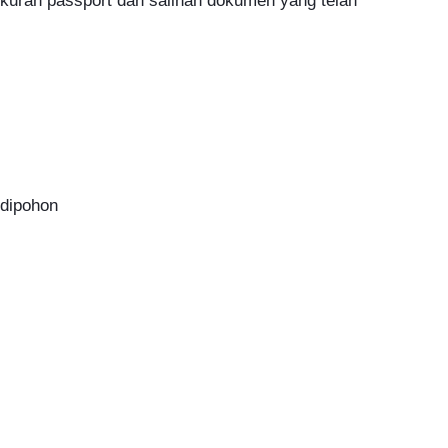
uran passport dan salinan dokumen yang telah
 dipohon