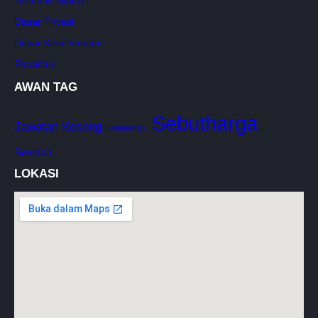
Dasar Privasi
Dasar Keselamatan
Penafian
AWAN TAG
Sebutharga
Jawatan Kosong
Pelesenan
Sewaan
LOKASI