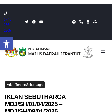
Skip
to
(609)
content
266
2205
Open toolbar
Arkib Tender/Sebutharga
IKLAN SEBUTHARGA
MDJ/SH/01/04/2025 –
MDJ/SH/09/01/2025