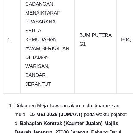
CADANGAN
MENAIKTARAF
PRASARANA
SERTA
BUMIPUTERA
1.
KEMUDAHAN
B04,
G1
AWAM BERKAITAN
DI TAMAN
WARISAN,
BANDAR
JERANTUT
Dokumen Meja Tawaran akan mula dipamerkan
mulai
15 MEI 2026 (JUMAAT)
pada waktu pejabat
di
Bahagian Kontrak (Kaunter Jualan) Majlis
Daerah Jerantut
, 27000 Jerantut, Pahang Darul