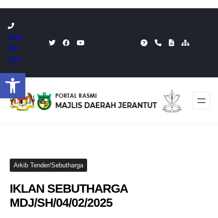
Skip
to
(609)
content
266
2205
Open toolbar
Arkib Tender/Sebutharga
IKLAN SEBUTHARGA
MDJ/SH/04/02/2025