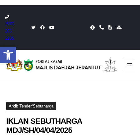
Skip
to
(609)
content
266
2205
Open toolbar
Arkib Tender/Sebutharga
IKLAN SEBUTHARGA
MDJ/SH/04/04/2025