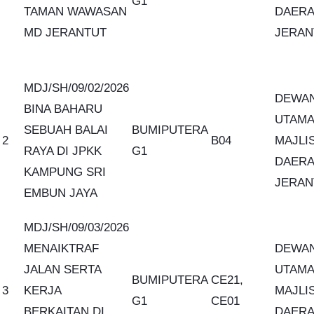
G1
TAMAN WAWASAN
DAER
MD JERANTUT
JERAN
MDJ/SH/09/02/2026
DEWA
BINA BAHARU
UTAMA
SEBUAH BALAI
BUMIPUTERA
2
B04
MAJLI
RAYA DI JPKK
G1
DAER
KAMPUNG SRI
JERAN
EMBUN JAYA
MDJ/SH/09/03/2026
MENAIKTRAF
DEWA
JALAN SERTA
UTAMA
BUMIPUTERA
CE21,
3
KERJA
MAJLI
G1
CE01
BERKAITAN DI
DAER