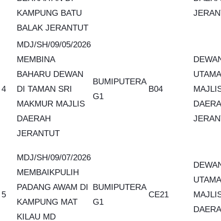
KAMPUNG BATU
JERAN
BALAK JERANTUT
MDJ/SH/09/05/2026
MEMBINA
DEWA
BAHARU DEWAN
UTAMA
BUMIPUTERA
4
DI TAMAN SRI
B04
MAJLI
G1
MAKMUR MAJLIS
DAER
DAERAH
JERAN
JERANTUT
MDJ/SH/09/07/2026
DEWA
MEMBAIKPULIH
UTAMA
PADANG AWAM DI
BUMIPUTERA
5
CE21
MAJLI
KAMPUNG MAT
G1
DAER
KILAU MD