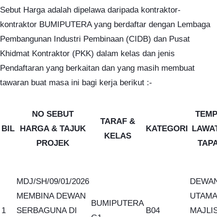
Sebut Harga adalah dipelawa daripada kontraktor-
kontraktor BUMIPUTERA yang berdaftar dengan Lembaga
Pembangunan Industri Pembinaan (CIDB) dan Pusat
Khidmat Kontraktor (PKK) dalam kelas dan jenis
Pendaftaran yang berkaitan dan yang masih membuat
tawaran buat masa ini bagi kerja berikut :-
NO SEBUT
TEMP
TARAF &
BIL
HARGA & TAJUK
KATEGORI
LAWA
KELAS
PROJEK
TAP
MDJ/SH/09/01/2026
DEWA
MEMBINA DEWAN
UTAMA
BUMIPUTERA
1
SERBAGUNA DI
B04
MAJLI