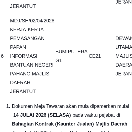
JERAN
JERANTUT
MDJ/SH/02/04/2026
KERJA-KERJA
PEMASANGAN
DEWA
PAPAN
UTAMA
BUMIPUTERA
6
INFORMASI
CE21
MAJLI
G1
BANTUAN NEGERI
DAER
PAHANG MAJLIS
JERAN
DAERAH
JERANTUT
Dokumen Meja Tawaran akan mula dipamerkan mulai
14 JULAI 2026 (SELASA)
pada waktu pejabat di
Bahagian Kontrak (Kaunter Jualan) Majlis Daerah