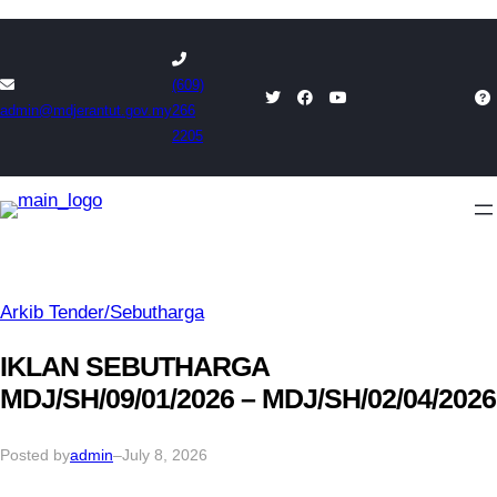
Skip
to
(609)
content
admin@mdjerantut.gov.my
266
2205
Arkib Tender/Sebutharga
IKLAN SEBUTHARGA
MDJ/SH/09/01/2026 – MDJ/SH/02/04/2026
Posted by
admin
–
July 8, 2026