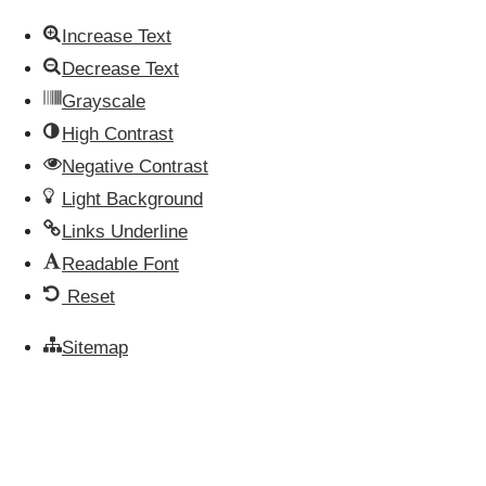
Increase Text
Decrease Text
Grayscale
High Contrast
Negative Contrast
Light Background
Links Underline
Readable Font
Reset
Sitemap