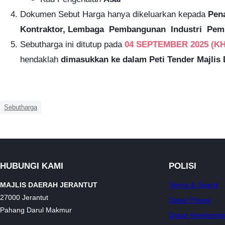
Dokumen Sebut Harga hanya dikeluarkan kepada
Pen
Kontraktor, Lembaga Pembangunan Industri Pembina
Sebutharga ini ditutup pada
04 SEPTEMBER 2025
(
KH
hendaklah
dimasukkan ke dalam Peti Tender Majlis 
Sebutharga
HUBUNGI KAMI
POLISI
MAJLIS DAERAH JERANTUT
Terma & Syarat
27000 Jerantut
Dasar Privasi
Pahang Darul Makmur
Dasar Keselamat