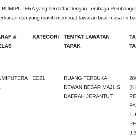
ktor BUMIPUTERA yang berdaftar dengan Lembaga Pembangun
erkaitan dan yang masih membuat tawaran buat masa ini bagi
ARAF &
KATEGORI
TEMPAT LAWATAN
TA
ELAS
TAPAK
TA
UMIPUTERA
CE21
RUANG TERBUKA
28
1
DEWAN BESAR MAJLIS
(K
DAERAH JERANTUT
PE
PA
TU
PE
9.