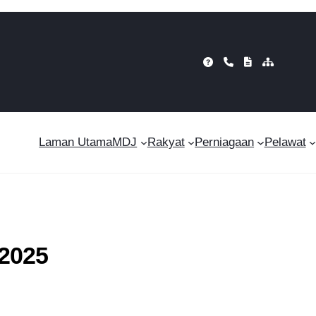
Laman Utama
MDJ
Rakyat
Perniagaan
Pelawat
2025