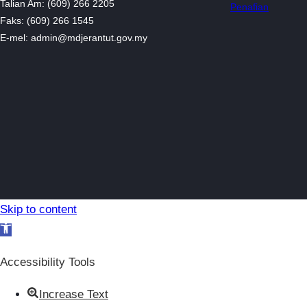
Talian Am: (609) 266 2205
Penafian
Faks: (609) 266 1545
E-mel: admin@mdjerantut.gov.my
Skip to content
Open toolbar
Accessibility Tools
Increase Text