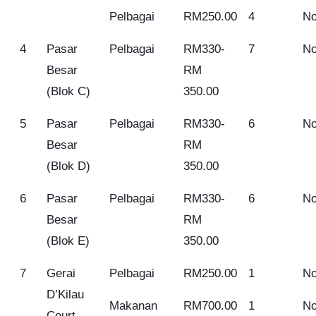
Pelbagai
RM250.00
4
No
4
Pasar
Pelbagai
RM330-
7
No
Besar
RM
(Blok C)
350.00
5
Pasar
Pelbagai
RM330-
6
No
Besar
RM
(Blok D)
350.00
6
Pasar
Pelbagai
RM330-
6
No
Besar
RM
(Blok E)
350.00
7
Gerai
Pelbagai
RM250.00
1
No
D’Kilau
Makanan
RM700.00
1
No
Court