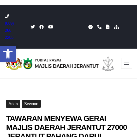
Skip
to
(609)
content
266
2205
Open toolbar
Arkib
Sewaan
TAWARAN MENYEWA GERAI
MAJLIS DAERAH JERANTUT 27000
JERANTUT PAHANG DARUL