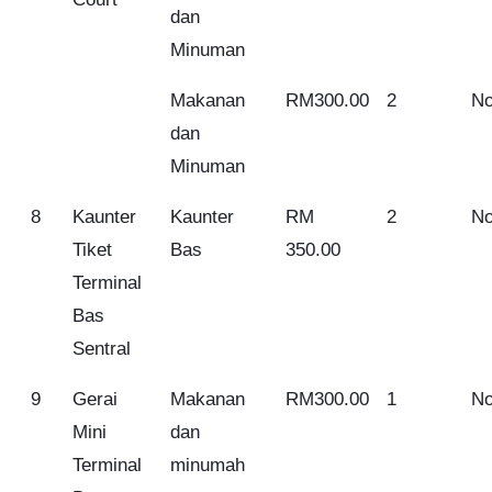
dan
Minuman
Makanan
RM300.00
2
No
dan
Minuman
8
Kaunter
Kaunter
RM
2
No
Tiket
Bas
350.00
Terminal
Bas
Sentral
9
Gerai
Makanan
RM300.00
1
No
Mini
dan
Terminal
minumah