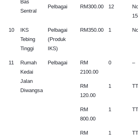
Bas
Pelbagai
RM300.00
12
N
Sentral
15
10
IKS
Pelbagai
RM350.00
1
No
Tebing
(Produk
Tinggi
IKS)
11
Rumah
Pelbagai
RM
0
–
Kedai
2100.00
Jalan
RM
1
TT
Diwangsa
120.00
RM
1
TT
800.00
RM
1
TT