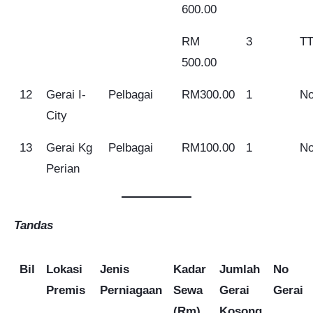
600.00
RM
3
TT
500.00
12
Gerai I-
Pelbagai
RM300.00
1
No
City
13
Gerai Kg
Pelbagai
RM100.00
1
No
Perian
Tandas
Bil
Lokasi
Jenis
Kadar
Jumlah
No
Premis
Perniagaan
Sewa
Gerai
Gerai
(Rm)
Kosong