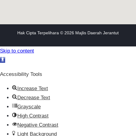
Hak Cipta Terpelihara © 2026 Majlis Daerah Jerantut
Skip to content
Open toolbar
Accessibility Tools
Increase Text
Decrease Text
Grayscale
High Contrast
Negative Contrast
Light Background